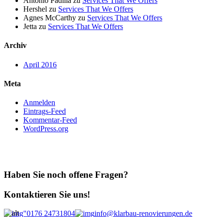
Antonio Padilla
zu
Services That We Offers
Hershel
zu
Services That We Offers
Agnes McCarthy
zu
Services That We Offers
Jetta
zu
Services That We Offers
Archiv
April 2016
Meta
Anmelden
Eintrags-Feed
Kommentar-Feed
WordPress.org
Haben Sie noch offene Fragen?
Kontaktieren Sie uns!
0176 24731804
info@klarbau-renovierungen.de